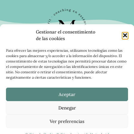
Gestionar el consentimiento
de las cookies
Para ofrecer las mejores experiencias, utilizamos tecnologías como las
cookies para almacenar y/o acceder a la información del dispositivo. El
I
consentimiento de estas tecnologías nos permitirá procesar datos como
el comportamiento de navegación o las identificaciones únicas en este
n
sitio. No consentir o retirar el consentimiento, puede afectar
s
negativamente a ciertas características y funciones.
t
a
Home
Programa OM
Mi viaje
Servicios
Aceptar
g
r
Contacto
Blog
Denegar
a
m
Ver preferencias
AVISO LEGAL
POLÍTICA DE PRIVACIDAD
POLÍTICA DE COOKIES